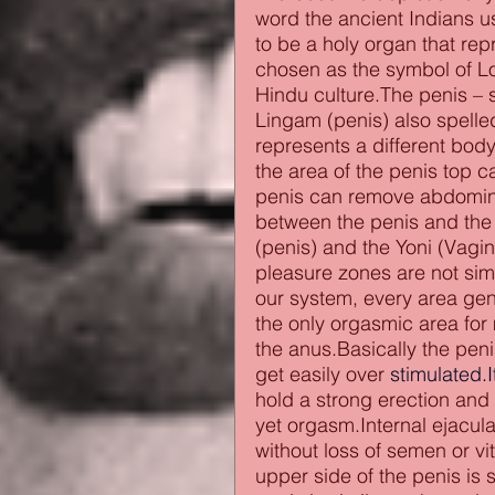
word the ancient Indians u
to be a holy organ that rep
chosen as the symbol of Lo
Hindu culture.The penis – s
Lingam (penis) also spelle
represents a different bod
the area of the penis top
penis can remove abdomina
between the penis and the
(penis) and the Yoni (Vagi
pleasure zones are not simi
our system, every area gene
the only orgasmic area for
the anus.Basically the peni
get easily over 
stimulated.I
hold a strong erection and
yet orgasm.Internal ejaculat
without loss of semen or vi
upper side of the penis is 