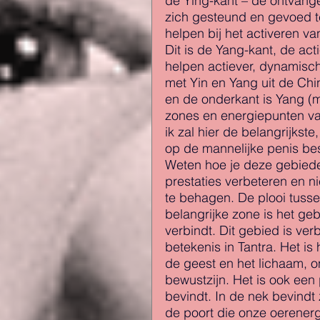
de Ying-kant – de ontvang
zich gesteund en gevoed t
helpen bij het activeren va
Dit is de Yang-kant, de act
helpen actiever, dynamisch
met Yin en Yang uit de Chi
en de onderkant is Yang (m
zones en energiepunten v
ik zal hier de belangrijkste
op de mannelijke penis bes
Weten hoe je deze gebieden
prestaties verbeteren en 
te behagen. De plooi tusse
belangrijke zone is het ge
verbindt. Dit gebied is ve
betekenis in Tantra. Het is
de geest en het lichaam, 
bewustzijn. Het is ook een
bevindt. In de nek bevindt 
de poort die onze oerenergi