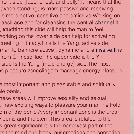
 front side (face, chest, and belly).It means that the 
s (when standing) is more passive and receiving 
 is more active, sensitive and emissive.Working on 
r back ace and for cleansing the central 
channel.It
, touching this side will help the man to feel 
rking on the lower side can help for activating 
reating intimacy.This is the Yang, active side, 
ur man to be more active , dynamic and
emissive.I
t
 is 
 from Chinese Tao.The upper side is the Yin 
side Is the Yang (male energy) side.The most 
s pleasure zoneslingam massage energy pleasure 
le penis.
hese areas will improve sexuality and sexual 
l new exciting ways to pleasure your manThe Fold 
em of the penis A very important zone is the area 
e penis and the stem.This area is related to the 
great significant.It is the narrowest part of the 
cts the mind and body, our emotions and sensation 