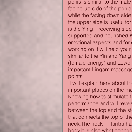
penis is similar to the male
facing up side of the peni
while the facing down side
the upper side is useful fo
is the Ying – receiving side
supported and nourished.Wo
emotional aspects and for c
working on it will help yo
similar to the Yin and Yang
(female energy) and Lower 
important Lingam massage
points
 I will explain here about the most important and pleasurable and spiritually 
important places on the ma
Knowing how to stimulate t
performance and will revea
between the top and the st
that connects the top of th
neck.The neck in Tantra has 
body.It is also what conne