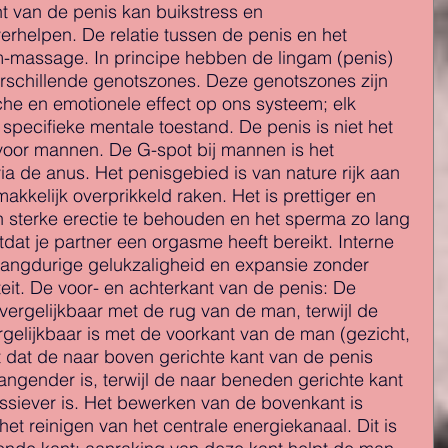
 van de penis kan buikstress en 
erhelpen. De relatie tussen de penis en het 
m-massage. In principe hebben de lingam (penis) 
erschillende genotszones. Deze genotszones zijn 
ische en emotionele effect op ons systeem; elk 
specifieke mentale toestand. De penis is niet het 
voor mannen. De G-spot bij mannen is het 
ia de anus. Het penisgebied is van nature rijk aan 
kkelijk overprikkeld raken. Het is prettiger en 
 ​​sterke erectie te behouden en het sperma zo lang 
tdat je partner een orgasme heeft bereikt. Interne 
n langdurige gelukzaligheid en expansie zonder 
iteit. De voor- en achterkant van de penis: De 
vergelijkbaar met de rug van de man, terwijl de 
gelijkbaar is met de voorkant van de man (gezicht, 
nt dat de naar boven gerichte kant van de penis 
angender is, terwijl de naar beneden gerichte kant 
issiever is. Het bewerken van de bovenkant is 
het reinigen van het centrale energiekanaal. Dit is 