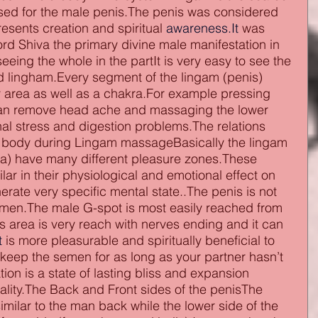
sed for the male penis.The penis was considered 
resents creation and spiritual
awareness.It
was 
rd Shiva the primary divine male manifestation in 
eeing the whole in the partIt is very easy to see the 
d lingham.Every segment of the lingam (penis) 
y area as well as a chakra.For example pressing 
 can remove head ache and massaging the lower 
l stress and digestion problems.The relations 
 body during Lingam massageBasically the lingam 
na) have many different pleasure zones.These 
lar in their physiological and emotional effect on 
rate very specific mental state..The penis is not 
 men.The male G-spot is most easily reached from 
s area is very reach with nerves ending and it can 
t
is more pleasurable and spiritually beneficial to 
 keep the semen for as long as your partner hasn’t 
ion is a state of lasting bliss and expansion 
tality.The Back and Front sides of the penisThe 
similar to the man back while the lower side of the 