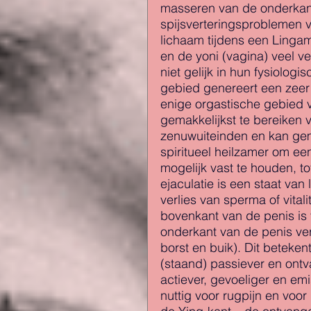
masseren van de onderkant
spijsverteringsproblemen v
lichaam tijdens een Linga
en de yoni (vagina) veel v
niet gelijk in hun fysiolog
gebied genereert een zeer 
enige orgastische gebied 
gemakkelijkst te bereiken v
zenuwuiteinden en kan gema
spiritueel heilzamer om een
mogelijk vast te houden, to
ejaculatie is een staat va
verlies van sperma of vital
bovenkant van de penis is 
onderkant van de penis ver
borst en buik). Dit beteke
(staand) passiever en ontv
actiever, gevoeliger en em
nuttig voor rugpijn en voor 