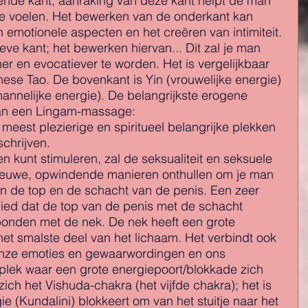
ende kant; aanraking van deze kant helpt de man 
e voelen. Het bewerken van de onderkant kan 
n emotionele aspecten en het creëren van intimiteit. 
ieve kant; het bewerken hiervan... Dit zal je man 
er en evocatiever te worden. Het is vergelijkbaar 
nese Tao. De bovenkant is Yin (vrouwelijke energie) 
annelijke energie). De belangrijkste erogene 
an een Lingam-massage:
, meest plezierige en spiritueel belangrijke plekken 
chrijven.
 kunt stimuleren, zal de seksualiteit en seksuele 
nieuwe, opwindende manieren onthullen om je man 
n de top en de schacht van de penis. Een zeer 
bied dat de top van de penis met de schacht 
rbonden met de nek. De nek heeft een grote 
 het smalste deel van het lichaam. Het verbindt ook 
onze emoties en gewaarwordingen en ons 
 plek waar een grote energiepoort/blokkade zich 
zich het Vishuda-chakra (het vijfde chakra); het is 
e (Kundalini) blokkeert om van het stuitje naar het 